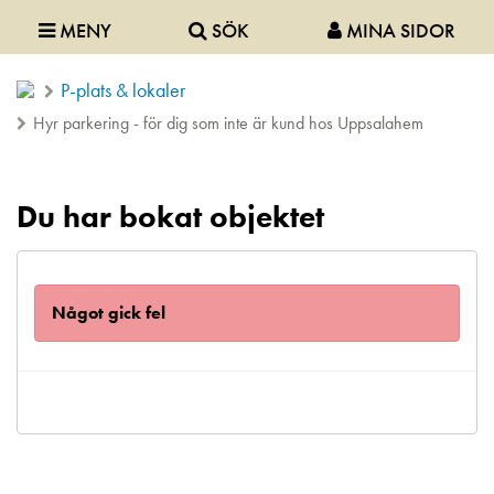
MENY
SÖK
MINA SIDOR
P-plats & lokaler
Hyr parkering - för dig som inte är kund hos Uppsalahem
Du har bokat objektet
Något gick fel