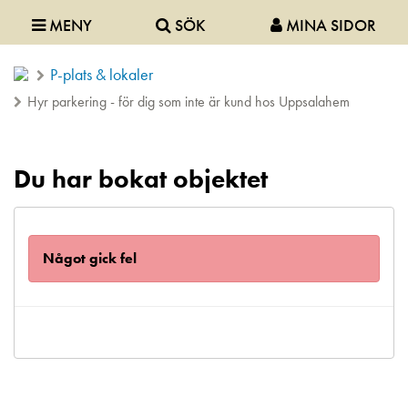
MENY
SÖK
MINA SIDOR
P-plats & lokaler
Hyr parkering - för dig som inte är kund hos Uppsalahem
Du har bokat objektet
Något gick fel