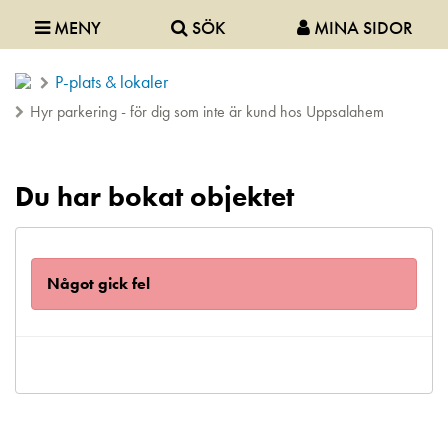
MENY
SÖK
MINA SIDOR
P-plats & lokaler
Hyr parkering - för dig som inte är kund hos Uppsalahem
Du har bokat objektet
Något gick fel