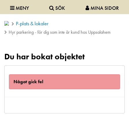
MENY
SÖK
MINA SIDOR
P-plats & lokaler
Hyr parkering - för dig som inte är kund hos Uppsalahem
Du har bokat objektet
Något gick fel