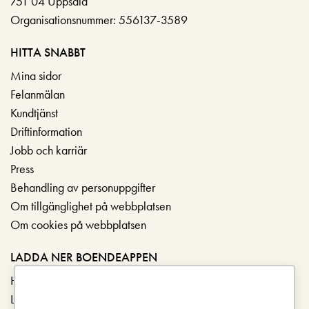
751 04 Uppsala
Organisationsnummer: 556137-3589
HITTA SNABBT
Mina sidor
Felanmälan
Kundtjänst
Driftinformation
Jobb och karriär
Press
Behandling av personuppgifter
Om tillgänglighet på webbplatsen
Om cookies på webbplatsen
LADDA NER BOENDEAPPEN
Hämta i App Store
Ladda ner på Google Play