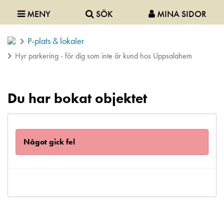
MENY
SÖK
MINA SIDOR
P-plats & lokaler
Hyr parkering - för dig som inte är kund hos Uppsalahem
Du har bokat objektet
Något gick fel