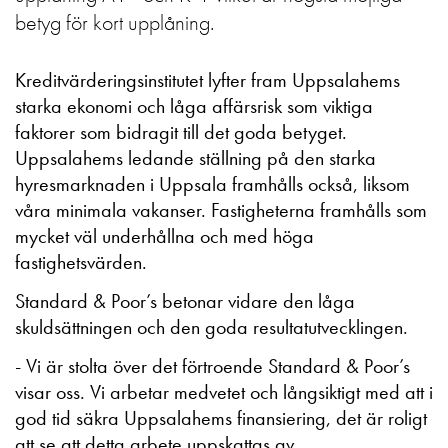
betyg för kort upplåning.
Kreditvärderingsinstitutet lyfter fram Uppsalahems
starka ekonomi och låga affärsrisk som viktiga
faktorer som bidragit till det goda betyget.
Uppsalahems ledande ställning på den starka
hyresmarknaden i Uppsala framhålls också, liksom
våra minimala vakanser. Fastigheterna framhålls som
mycket väl underhållna och med höga
fastighetsvärden.
Standard & Poor’s betonar vidare den låga
skuldsättningen och den goda resultatutvecklingen.
- Vi är stolta över det förtroende Standard & Poor’s
visar oss. Vi arbetar medvetet och långsiktigt med att i
god tid säkra Uppsalahems finansiering, det är roligt
att se att detta arbete uppskattas av